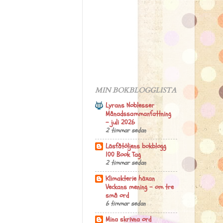
MIN BOKBLOGGLISTA
Lyrans Noblesser
Månadssammanfattning
- juli 2026
2 timmar sedan
Läsfåtöljens bokblogg
100 Book Tag
2 timmar sedan
Klimakterie häxan
Veckans mening – om tre
små ord
6 timmar sedan
Mina skrivna ord