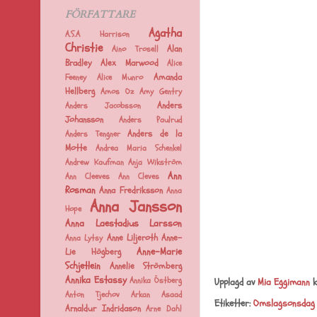
FÖRFATTARE
Agatha
A.S.A Harrison
Christie
Alan
Aino Trosell
Bradley
Alex Marwood
Alice
Amanda
Feeney
Alice Munro
Hellberg
Amos Oz
Amy Gentry
Anders
Anders Jacobsson
Johansson
Anders Paulrud
Anders de la
Anders Tengner
Motte
Andrea Maria Schenkel
Andrew Kaufman
Anja Wikström
Ann
Ann Cleeves
Ann Cleves
Rosman
Anna Fredriksson
Anna
Anna Jansson
Hope
Anna Laestadius Larsson
Anne Liljeroth
Anne-
Anna Lytsy
Anne-Marie
Lie Högberg
Schjetlein
Annelie Strömberg
Annika Estassy
Upplagd av
Mia Eggimann
k
Annika Östberg
Anton Tjechov
Arkan Asaad
Etiketter:
Omslagsonsdag
Arnaldur Indridason
Arne Dahl