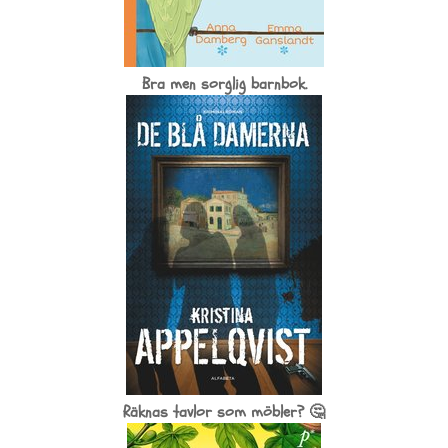
Bra men sorglig barnbok.
Räknas tavlor som möbler? 🤔