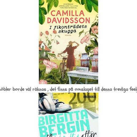
öbler borde väl räknas , det finns på omslaget till denna trevliga feel