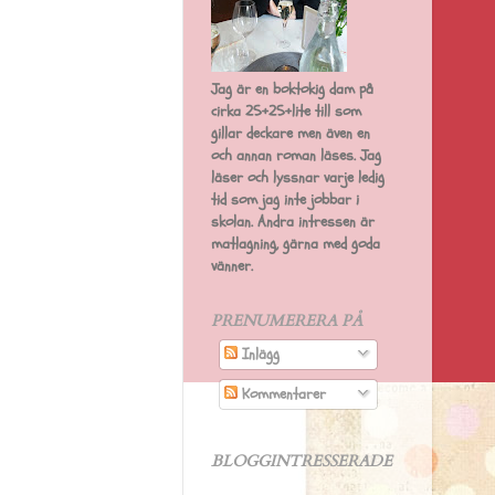
Jag är en boktokig dam på
cirka 25+25+lite till som
gillar deckare men även en
och annan roman läses. Jag
läser och lyssnar varje ledig
tid som jag inte jobbar i
skolan. Andra intressen är
matlagning, gärna med goda
vänner.
PRENUMERERA PÅ
Inlägg
Kommentarer
BLOGGINTRESSERADE