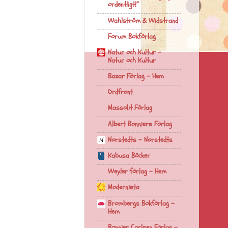
ordentligt!”
Wahlström & Widstrand
Forum Bokförlag
Natur och Kultur -
Natur och Kultur
Bazar Förlag - Hem
Ordfront
Massolit Förlag
Albert Bonniers Förlag
Norstedts - Norstedts
Kabusa Böcker
Weyler förlag - Hem
Modernista
Brombergs Bokförlag -
Hem
Bonnier Carlsen Förlag -