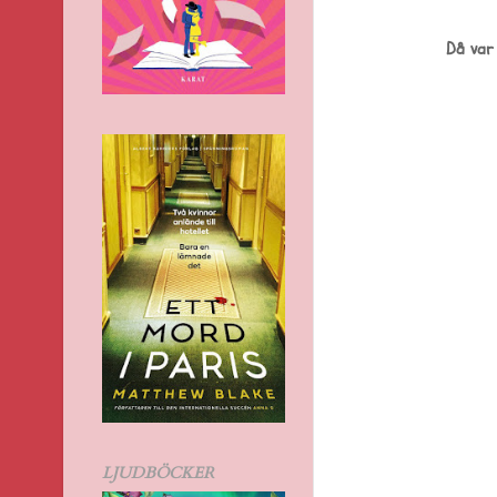
Då var
LJUDBÖCKER