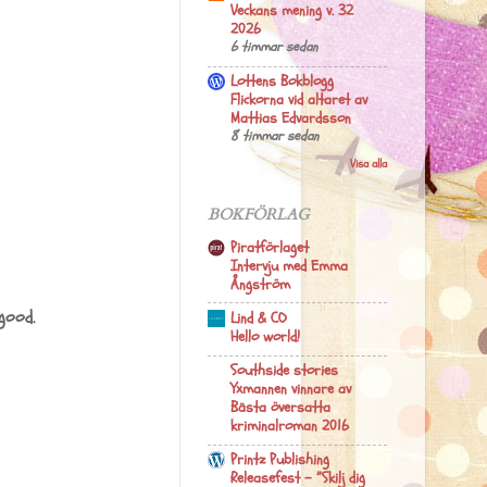
Veckans mening v. 32
2026
6 timmar sedan
Lottens Bokblogg
Flickorna vid altaret av
Mattias Edvardsson
8 timmar sedan
Visa alla
BOKFÖRLAG
Piratförlaget
Intervju med Emma
Ångström
good.
Lind & CO
Hello world!
Southside stories
Yxmannen vinnare av
Bästa översatta
kriminalroman 2016
Printz Publishing
Releasefest – ”Skilj dig