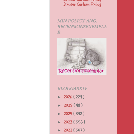
Bonnier Carlsen Förlag
MIN POLICY ANG.
RECENSIONSEXEMPLA
R
BLOGGARKIV
2026
( 229 )
►
2025
( 98 )
►
2024
( 342 )
►
2023
( 556 )
►
2022
( 507 )
►