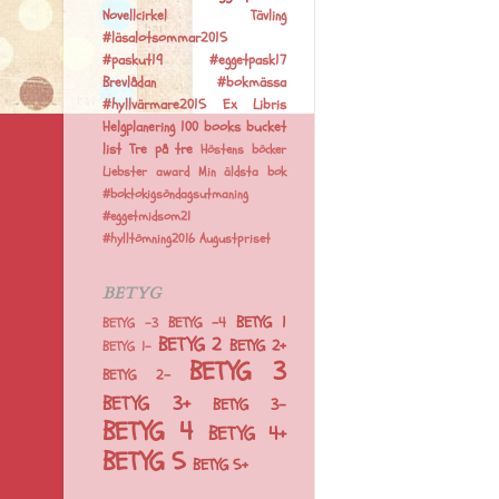
Novellcirkel
Tävling
#läsalotsommar2015
#paskut19
#eggetpask17
Brevlådan
#bokmässa
#hyllvärmare2015
Ex Libris
Helgplanering
100 books bucket
list
Tre på tre
Höstens böcker
Liebster award
Min äldsta bok
#boktokigsöndagsutmaning
#eggetmidsom21
#hylltömning2016
Augustpriset
BETYG
BETYG 1
BETYG -4
BETYG -3
BETYG 2
BETYG 2+
BETYG 1-
BETYG 3
BETYG 2-
BETYG 3+
BETYG 3-
BETYG 4
BETYG 4+
BETYG 5
BETYG 5+