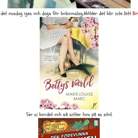
 det onsdag igen och dags för bokomslag..Möbler det blir inte lätt
Bo
Ser ni bordet och så sitter hon på en stol.