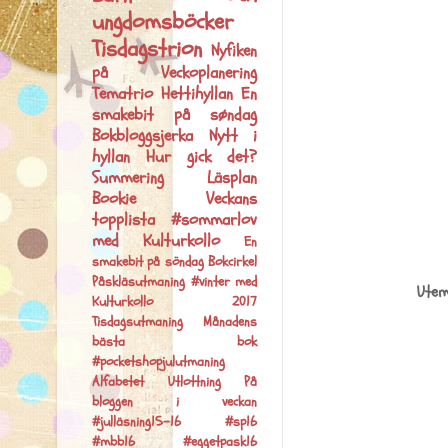
ungdomsböcker
Tisdagstrion
Nyfiken
på
Veckoplanering
Tematrio
Hettihyllan
En
smakebit på søndag
Bokbloggsjerka
Nytt i
hyllan
Hur gick det?
Summering
Läsplan
Bookie
Veckans
topplista
#sommarlov
med Kulturkollo
En
smakebit på söndag
Bokcirkel
Påskläsutmaning
#vinter med
Utem
Kulturkollo 2017
Tisdagsutmaning
Månadens
bästa bok
#pocketshopjulutmaning
Alfabetet
Utlottning
På
bloggen i veckan
#julläsning15-16
#sp16
#mbb16
#eggetpask16