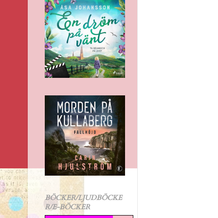
BÖCKER/LJUDBÖCKE
R/E-BÖCKER