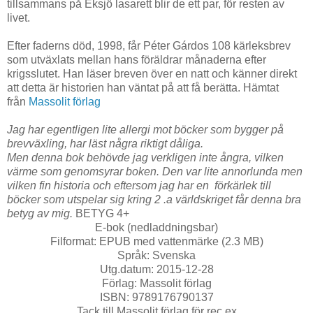
tillsammans på Eksjö lasarett blir de ett par, för resten av
livet.
Efter faderns död, 1998, får Péter Gárdos 108 kärleksbrev
som utväxlats mellan hans föräldrar månaderna efter
krigsslutet. Han läser breven över en natt och känner direkt
att detta är historien han väntat på att få berätta. Hämtat
från
Massolit förlag
Jag har egentligen lite allergi mot böcker som bygger på
brevväxling, har läst några riktigt dåliga.
Men denna bok behövde jag verkligen inte ångra, vilken
värme som genomsyrar boken. Den var lite annorlunda men
vilken fin historia och eftersom jag har en förkärlek till
böcker som utspelar sig kring 2 .a världskriget får denna bra
betyg av mig.
BETYG 4+
E-bok (nedladdningsbar)
Filformat: EPUB med vattenmärke (2.3 MB)
Språk: Svenska
Utg.datum: 2015-12-28
Förlag: Massolit förlag
ISBN: 9789176790137
Tack till Massolit förlag för rec.ex