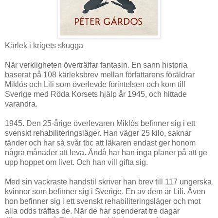
Kärlek i krigets skugga
När verkligheten överträffar fantasin. En sann historia
baserat på 108 kärleksbrev mellan författarens föräldrar
Miklós och Lili som överlevde förintelsen och kom till
Sverige med Röda Korsets hjälp år 1945, och hittade
varandra.
1945. Den 25-årige överlevaren Miklós befinner sig i ett
svenskt rehabiliteringsläger. Han väger 25 kilo, saknar
tänder och har så svår tbc att läkaren endast ger honom
några månader att leva. Ändå har han inga planer på att ge
upp hoppet om livet. Och han vill gifta sig.
Med sin vackraste handstil skriver han brev till 117 ungerska
kvinnor som befinner sig i Sverige. En av dem är Lili. Även
hon befinner sig i ett svenskt rehabiliteringsläger och mot
alla odds träffas de. När de har spenderat tre dagar