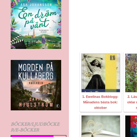
1. Ewelinas Bokblogg:
2. Läs
Månadens bästa bok:
oklar 
oktober
BÖCKER/LJUDBÖCKE
R/E-BÖCKER