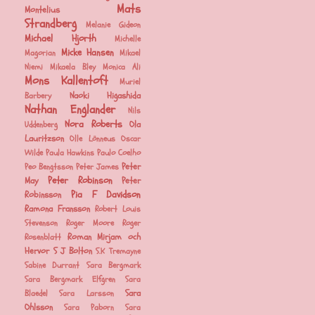
Mats
Montelius
Strandberg
Melanie Gideon
Michael Hjorth
Michelle
Micke Hansen
Magorian
Mikael
Niemi
Mikaela Bley
Monica Ali
Mons Kallentoft
Muriel
Naoki Higashida
Barbery
Nathan Englander
Nils
Nora Roberts
Ola
Uddenberg
Lauritzson
Olle Lönneus
Oscar
Wilde
Paula Hawkins
Paulo Coelho
Peter
Peo Bengtsson
Peter James
Peter Robinson
May
Peter
Pia F Davidson
Robinsson
Ramona Fransson
Robert Louis
Stevenson
Roger Moore
Roger
Roman Mirjam och
Rosenblatt
Hervor
S J Bolton
S.K Tremayne
Sabine Durrant
Sara Bergmark
Sara Bergmark Elfgren
Sara
Sara
Blaedel
Sara Larsson
Ohlsson
Sara Paborn
Sara