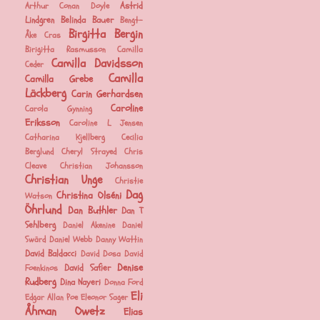
Astrid
Arthur Conan Doyle
Lindgren
Belinda Bauer
Bengt-
Birgitta Bergin
Åke Cras
Birigitta Rasmusson
Camilla
Camilla Davidsson
Ceder
Camilla
Camilla Grebe
Läckberg
Carin Gerhardsen
Caroline
Carola Gynning
Eriksson
Caroline L Jensen
Catharina Kjellberg
Cecilia
Berglund
Cheryl Strayed
Chris
Cleave
Christian Johansson
Christian Unge
Christie
Dag
Christina Olséni
Watson
Öhrlund
Dan Buthler
Dan T
Sehlberg
Daniel Akenine
Daniel
Swärd
Daniel Webb
Danny Wattin
David Baldacci
David Dosa
David
Denise
David Safier
Foenkinos
Rudberg
Dina Nayeri
Donna Ford
Eli
Edgar Allan Poe
Eleonor Sager
Åhman Owetz
Elias