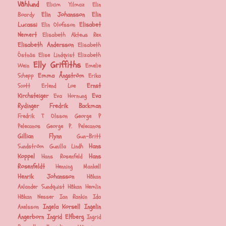
Våhlund
Elicim Yilmaz
Elin
Elin Johansson
Elin
Boardy
Lucassi
Elisabet
Elin Olofsson
Nemert
Elisabeth Akteus Rex
Elisabeth Andersson
Elisabeth
Östnäs
Elise Lindqvist
Elizabeth
Elly Griffiths
Wein
Emelie
Emma Ångström
Schepp
Erika
Ernst
Scott
Erlend Loe
Kirchsteiger
Eva
Eva Hornung
Rydinger
Fredrik Backman
Fredrik T Olsson
George P
Pelecanos
George P. Pelecanos
Gillian Flynn
Gun-Britt
Hans
Sundström
Gunilla Lindh
Koppel
Hans
Hans Rosenfeld
Rosenfeldt
Henning Mankell
Henrik Johansson
Håkan
Axlander Sundquist
Håkan Hemlin
Håkan Nesser
Ian Rankin
Ida
Ingela Korsell
Ingelin
Axelsson
Angerborn
Ingrid Elfberg
Ingrid