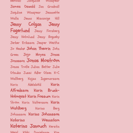
Remvall
Jacquline Winspear
James Oswald
Jan Gradvall
Jaquline Winspear
Jeannette
Walls
Jenna Miscavige Hill
Jenny Colgan
Jenny
Fagerlund
Jenny Forsberg
Jenny Holmlund
Jenny Rogneby
Jerker Eriksson
Jesper Weithz
Johan Theorin
Jo Nesbø
John
Jojo Moyes
Jonas
Green
Jonas Moström
Jonasson
Jonas Trolle
Julian Better
Julie
Otsuka
Jussi Adler Olsen
K-C
Wallberg
Kajsa Ingemarsson
Karin
Karin Adelsköld
Alfredsson
Karin Brunk-
Holmqvist
Karin Fossum
Karin
Karin
Ström
Karin Valtersson
Wahlberg
Karina Berg
Karina Johansson
Johansson
Katarina Wennstam
Katerina Janouch
Kerstin
Weigl
Kikki Danielsson
Kim