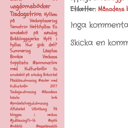
ungdomsböcker
Etiketter:
Månadens 
Tisdagstrion
Nyfiken
på
Veckoplanering
Inga kommenta
Tematrio
Hettihyllan
En
smakebit på søndag
Bokbloggsjerka
Nytt i
Skicka en kom
hyllan
Hur gick det?
Summering
Läsplan
Bookie
Veckans
topplista
#sommarlov
med Kulturkollo
En
smakebit på söndag
Bokcirkel
Påskläsutmaning
#vinter med
Kulturkollo 2017
Tisdagsutmaning
Månadens
bästa bok
#pocketshopjulutmaning
Alfabetet
Utlottning
På
bloggen i veckan
#julläsning15-16
#sp16
#mbb16
#eggetpask16