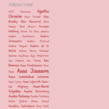
FÖRFATTARE
Agatha
A.S.A Harrison
Christie
Alan
Aino Trosell
Bradley
Alex Marwood
Alice
Amanda
Feeney
Alice Munro
Hellberg
Amos Oz
Amy Gentry
Anders
Anders Jacobsson
Johansson
Anders Paulrud
Anders de la
Anders Tengner
Motte
Andrea Maria Schenkel
Andrew Kaufman
Anja Wikström
Ann
Ann Cleeves
Ann Cleves
Rosman
Anna Fredriksson
Anna
Anna Jansson
Hope
Anna Laestadius Larsson
Anne Liljeroth
Anne-
Anna Lytsy
Anne-Marie
Lie Högberg
Schjetlein
Annelie Strömberg
Annika Estassy
Annika Östberg
Anton Tjechov
Arkan Asaad
Arnaldur Indridason
Arne Dahl