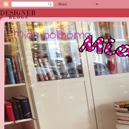
Mias bokhörna