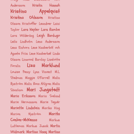
Kristin Hannah
Andersson
Kristina Appelqvist
Kristina Ohlsson
Kristina
Olsson
Kristoffer Leandoer
Laini
Lars Kepler
Lars Rambe
Taylor
Leigh Bardugo
Lars Wilderäng
Leila Lindholm
Lena Andersson
Lena Einhorn
Lene Kaaberböl och
Agnete Friis
Lene Kaaberbøl
Linda
Olsson
Linwood Barclay
Liselotte
Liza Marklund
Forslin
Louise Penny
Lynn Vincent
M.L.
Stedman
Maggie O'Farrell
Malin
Byström
Malin Roca Ahlgren
Malin
Mari Jungstedt
Sävstam
Maria Eriksson
Maria Sveland
Marie Hermanson
Marie Tegnér
Mariette Lindstein
Marika King
Marita
Marion Nyström
Conlon-McKenna
Markus
Martin
Lutteman
Markus Zusak
Widmark
Martina Haag
Martina