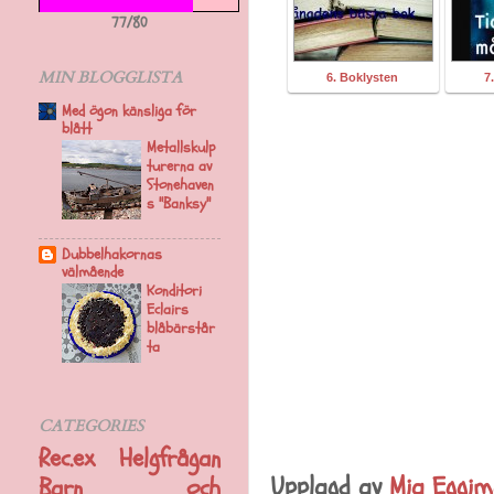
77/80
MIN BLOGGLISTA
6. Boklysten
7
Med ögon känsliga för
blått
Metallskulp
turerna av
Stonehaven
s "Banksy"
Dubbelhakornas
välmående
Konditori
Eclairs
blåbärstår
ta
CATEGORIES
Rec.ex
Helgfrågan
Upplagd av
Mia Eggi
Barn och