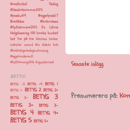
Novellcirkel
Tävling
#läsalotsommar2015
#paskut19
#eggetpask17
Brevlådan
#bokmässa
#hyllvärmare2015
Ex Libris
Helgplanering
100 books bucket
list
Tre på tre
Höstens böcker
Liebster award
Min äldsta bok
#boktokigsöndagsutmaning
#eggetmidsom21
#hylltömning2016
Augustpriset
Senaste inlägg
BETYG
BETYG 1
BETYG -4
BETYG -3
BETYG 2
BETYG 2+
BETYG 1-
Prenumerera på:
Kom
BETYG 3
BETYG 2-
BETYG 3+
BETYG 3-
BETYG 4
BETYG 4+
BETYG 5
BETYG 5+