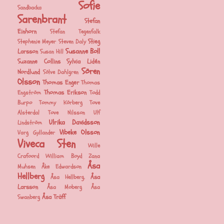
Sofie
Sandbacka
Sarenbrant
Stefan
Einhorn
Stefan Tegenfalk
Stieg
Stephenie Meyer
Steven Daly
Susanne Boll
Larsson
Susan Hill
Suzanne Collins
Sylvia Lidén
Sören
Nordlund
Sölve Dahlgren
Olsson
Thomas Enger
Thomas
Thomas Erikson
Engström
Todd
Burpo
Tommy Körberg
Tove
Alsterdal
Tove Nilsson
Ulf
Ulrika Davidsson
Lindström
Vibeke Olsson
Varg Gyllander
Viveca Sten
Wille
Crafoord
William Boyd
Zana
Åsa
Muhsen
Åke Edwardson
Hellberg
Åsa
Åsa Hellberg.
Larsson
Åsa Moberg
Åsa
Åsa Träff
Swanberg